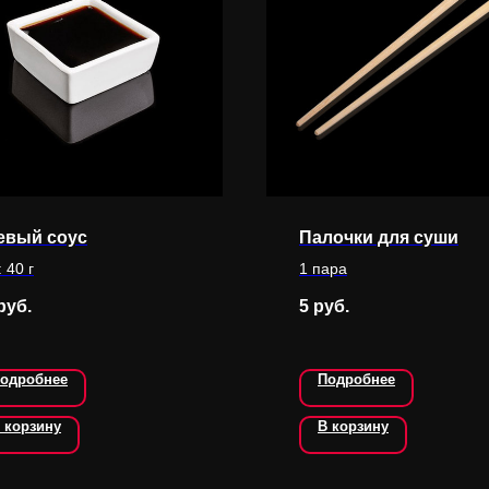
евый соус
Палочки для суши
 40 г
1 пара
руб.
5
руб.
одробнее
Подробнее
 корзину
В корзину