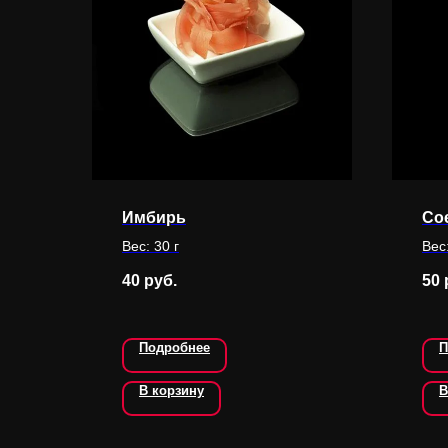
Имбирь
Со
Вес: 30 г
Вес:
40
руб.
50
Подробнее
П
В корзину
В