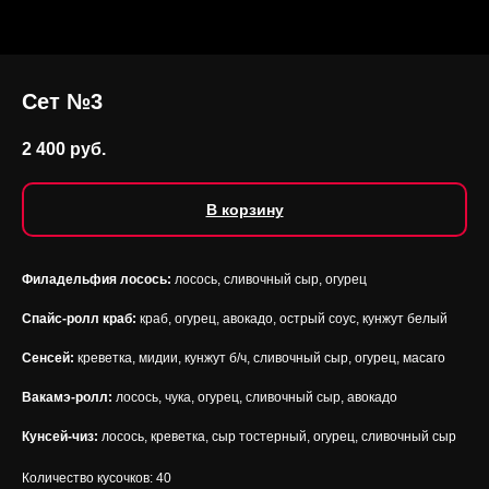
Сет №3
2 400
руб.
В корзину
Филадельфия лосось:
лосось, сливочный сыр, огурец
Спайс-ролл краб:
краб, огурец, авокадо, острый соус, кунжут белый
Сенсей:
креветка, мидии, кунжут б/ч, сливочный сыр, огурец, масаго
Вакамэ-ролл:
лосось, чука, огурец, сливочный сыр, авокадо
Кунсей-чиз
:
лосось, креветка, сыр тостерный, огурец, сливочный сыр
Количество кусочков: 40