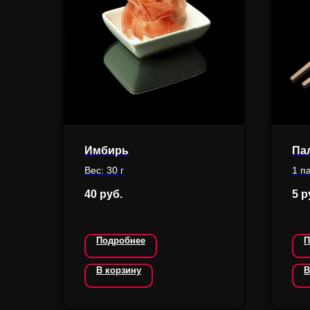
Имбирь
Па
Вес: 30 г
1 п
40
руб.
5
р
Подробнее
П
В корзину
В