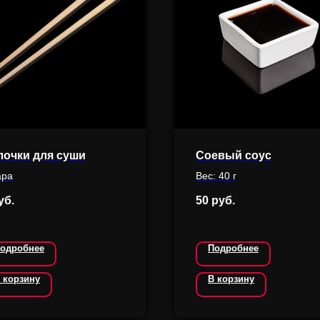
лочки для суши
Соевый соус
ара
Вес: 40 г
уб.
50
руб.
одробнее
Подробнее
 корзину
В корзину