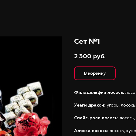
Сет №1
2 300
руб.
В корзину
Филадельфия лосось:
лосо
Унаги дракон:
угорь, лосось
Спайс-ролл лосось:
лосось,
Аляска лосось:
лосось,
кунж