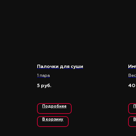
Палочки для суши
Им
1 пара
Вес
5
40
руб.
Подробнее
П
В корзину
В